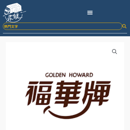
跳
至
主
要
內
容