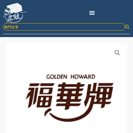
跳
至
主
要
內
容