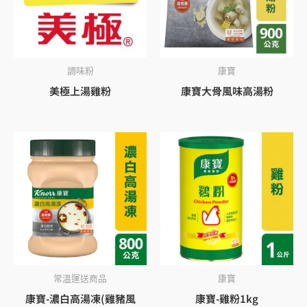
調味粉
康寶
美極上湯雞粉
康寶大骨風味高湯粉
常溫運送商品
康寶
康寶-濃白高湯凍(雞豬風
康寶-雞粉1kg