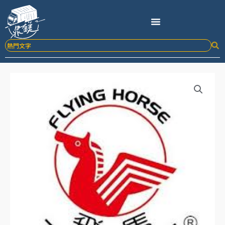
跳
至
主
要
內
容