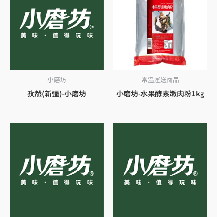
小磨坊
常溫運送商品
孜然(新彊)-小磨坊
小磨坊-水果酵素嫩肉粉1kg