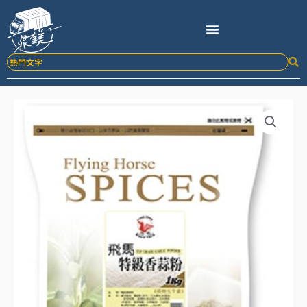
跳
至
主
要
內
容