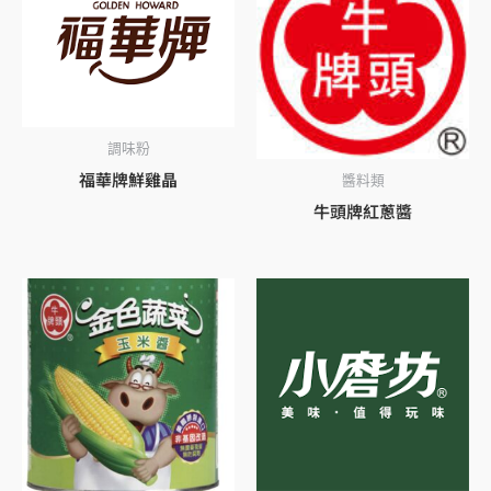
調味粉
福華牌鮮雞晶
醬料類
牛頭牌紅蔥醬