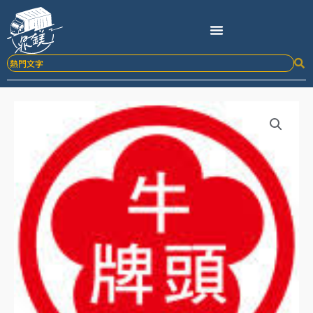
跳
至
主
要
內
容