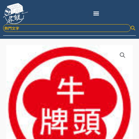
跳
至
主
要
內
容