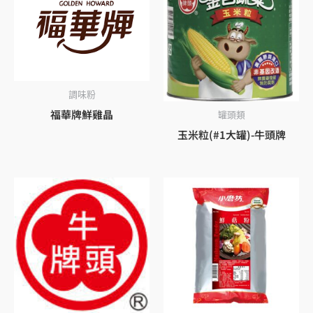
調味粉
福華牌鮮雞晶
罐頭類
玉米粒(#1大罐)-牛頭牌