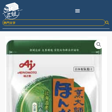
跳
至
主
要
內
容