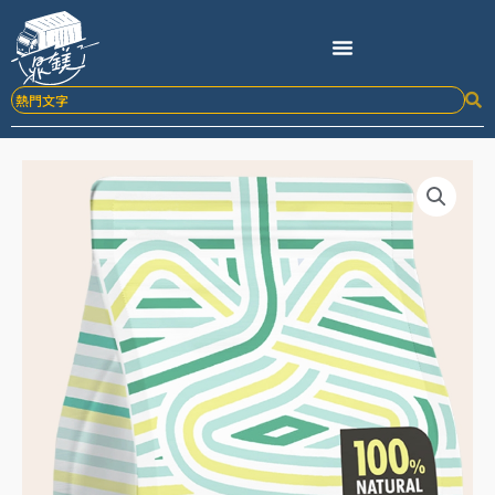
跳
至
主
要
內
容