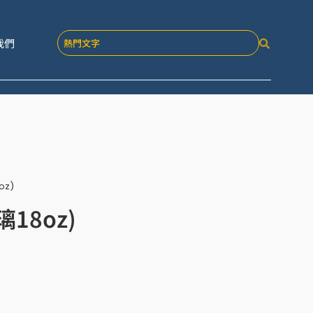
我們
oz)
18oz)