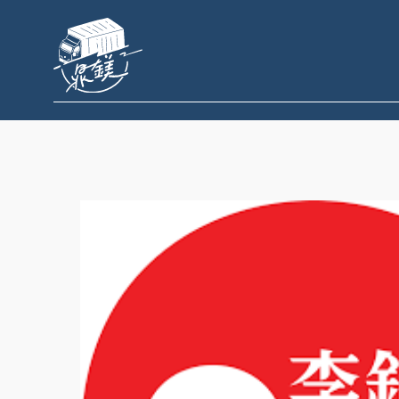
跳
至
主
要
內
容