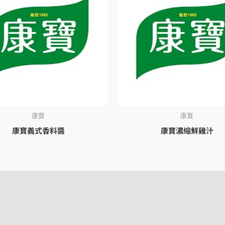
康寶
康寶
康寶義式香料醬
康寶濃縮鮮雞汁