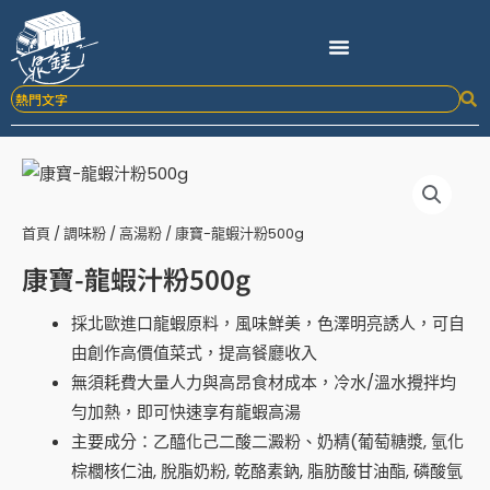
跳
至
主
要
內
容
首頁
/
調味粉
/
高湯粉
/ 康寶-龍蝦汁粉500g
康寶-龍蝦汁粉500g
採北歐進口龍蝦原料，風味鮮美，色澤明亮誘人，可自
由創作高價值菜式，提高餐廳收入
無須耗費大量人力與高昂食材成本，冷水/溫水攪拌均
勻加熱，即可快速享有龍蝦高湯
主要成分：乙醯化己二酸二澱粉、奶精(葡萄糖漿, 氫化
棕櫚核仁油, 脫脂奶粉, 乾酪素鈉, 脂肪酸甘油酯, 磷酸氫