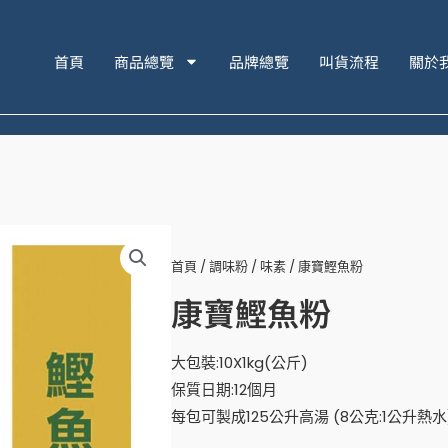
首頁
商品總覽
品牌總覽
叫貨流程
關於
首頁
/
調味粉
/
味素
/ 康寶鰹魚粉
康寶鰹魚粉
大包裝:10X1kg(公斤)
保質日期:12個月
每包可製成125公升高湯 (8公克:1公升熱水