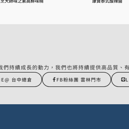
烹大師味之素高鮮味精
康寶泰式酸辣醬
我們持續成長的動力，我們也將持續提供高品質、
NE@ 台中總倉
FB粉絲團 雲林門市