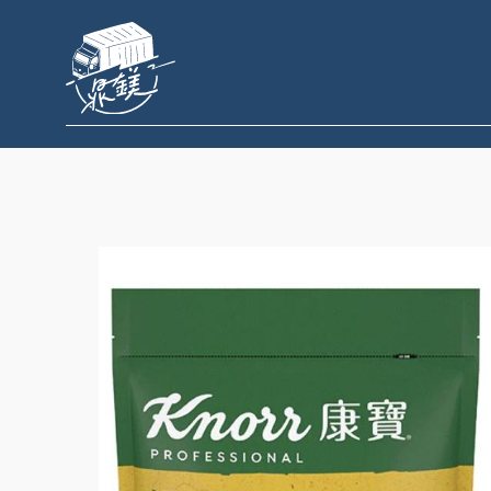
跳
至
主
要
內
容