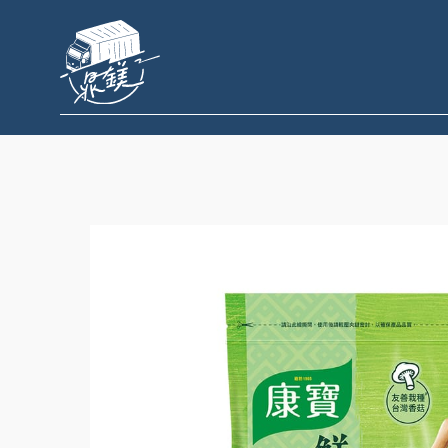
跳
至
主
要
內
容