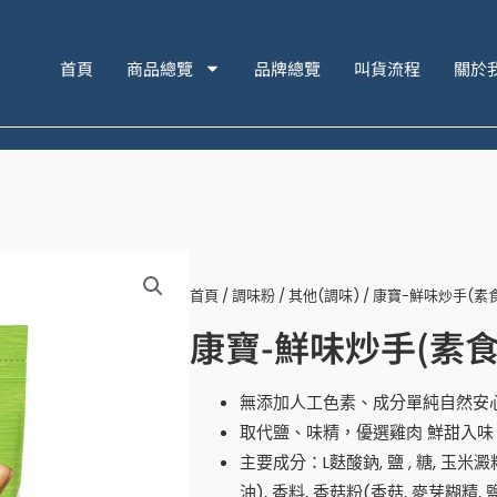
首頁
商品總覽
品牌總覽
叫貨流程
關於
首頁
/
調味粉
/
其他(調味)
/ 康寶-鮮味炒手(素食
康寶-鮮味炒手(素食)
無添加人工色素、成分單純自然安
取代鹽、味精，優選雞肉 鮮甜入味
主要成分：L麩酸鈉, 鹽 , 糖, 玉米澱
油), 香料, 香菇粉(香菇, 麥芽糊精,