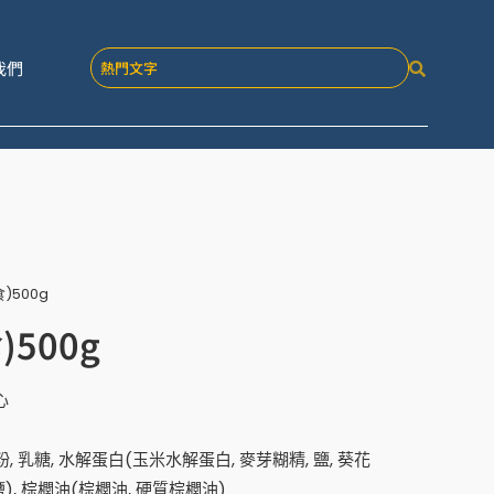
我們
)500g
500g
心
粉, 乳糖, 水解蛋白(玉米水解蛋白, 麥芽糊精, 鹽, 葵花
 鹽), 棕櫚油(棕櫚油, 硬質棕櫚油)