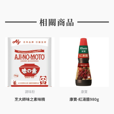
相關商品
調味粉
康寶
烹大師味之素味精
康寶-紅湯醬980g