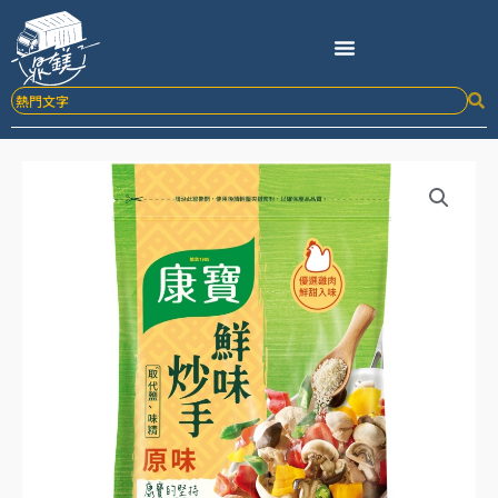
跳
至
主
要
內
容