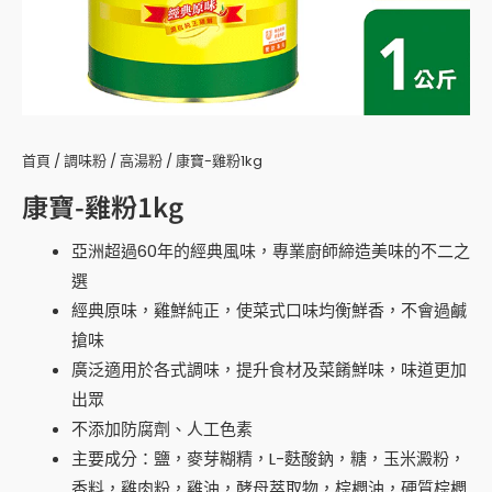
首頁
/
調味粉
/
高湯粉
/ 康寶-雞粉1kg
康寶-雞粉1kg
亞洲超過60年的經典風味，專業廚師締造美味的不二之
選
經典原味，雞鮮純正，使菜式口味均衡鮮香，不會過鹹
搶味
廣泛適用於各式調味，提升食材及菜餚鮮味，味道更加
出眾
不添加防腐劑、人工色素
主要成分：鹽，麥芽糊精，L-麩酸鈉，糖，玉米澱粉，
香料，雞肉粉，雞油，酵母萃取物，棕櫚油，硬質棕櫚