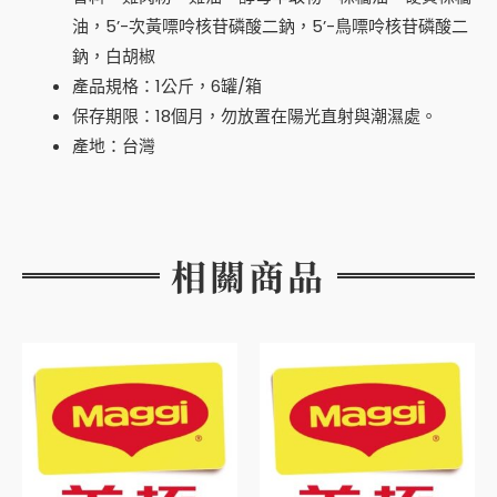
油，5’-次黃嘌呤核苷磷酸二鈉，5’-鳥嘌呤核苷磷酸二
鈉，白胡椒
產品規格：1公斤，6罐/箱
保存期限：18個月，勿放置在陽光直射與潮濕處。
產地：台灣
相關商品