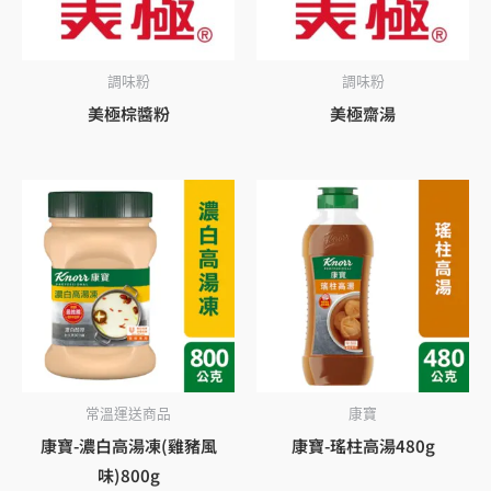
調味粉
調味粉
美極棕醬粉
美極齋湯
常溫運送商品
康寶
康寶-濃白高湯凍(雞豬風
康寶-瑤柱高湯480g
味)800g