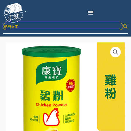
跳
至
主
要
內
容