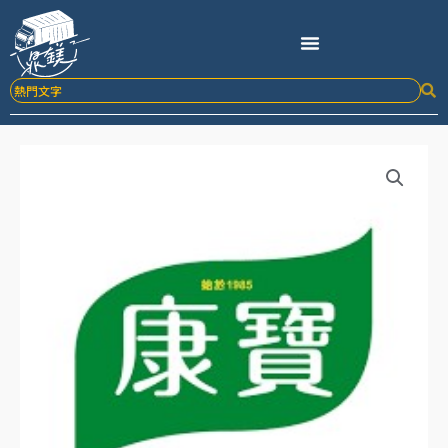
跳
至
主
要
內
容