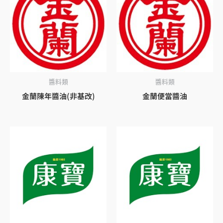
醬料類
醬料類
金蘭陳年醬油(非基改)
金蘭便當醬油