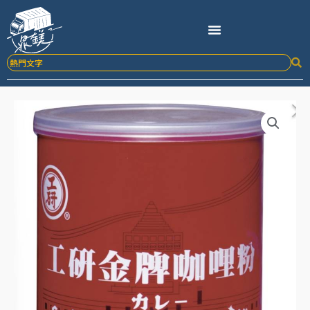
跳
至
主
要
內
容