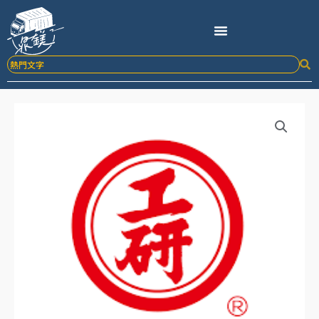
跳
至
主
要
內
容