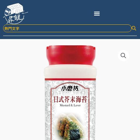
跳
至
主
要
內
容