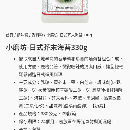
首頁
/
調味粉
/
香料粉
/ 小磨坊-日式芥末海苔330g
小磨坊-日式芥末海苔330g
擷取來自大地孕育的香辛料和珍貴的燒海苔組合而成，
使用方便，嚴格品管，微微嗆辣的清爽口感，讓您輕輕
鬆鬆創造日式禪風料理
主要成分：乳糖、黃芥末、鹽、白芝麻、調味劑(L-麩
酸鈉、5′-次黃嘌呤核苷磷酸二鈉、5′-鳥嘌呤核苷磷酸
二鈉)、海苔片、芥末香料、辣椒、黑胡椒、品質改良
劑(二氧化矽)、甜味劑(醋磺內酯鉀）【奶素】
產品規格：330公克，12罐/箱
保存期限：24個月，勿放置在陽光直射與潮濕處。
產地：台灣