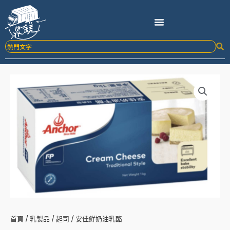
跳
至
主
要
內
容
首頁
/
乳製品
/
起司
/ 安佳鮮奶油乳酪