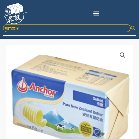
跳
至
主
要
內
容