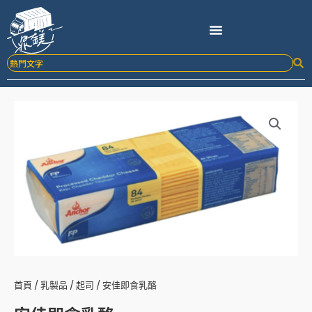
跳
至
主
要
內
容
首頁
/
乳製品
/
起司
/ 安佳即食乳酪