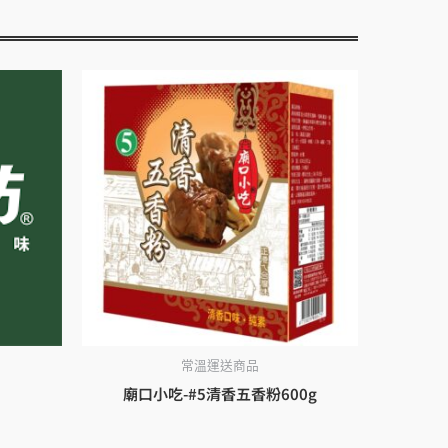
常溫運送商品
廟口小吃-#5清香五香粉600g