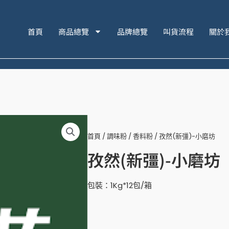
首頁
商品總覽
品牌總覽
叫貨流程
關於
首頁
/
調味粉
/
香料粉
/ 孜然(新彊)-小磨坊
孜然(新彊)-小磨坊
包裝：1Kg*12包/箱