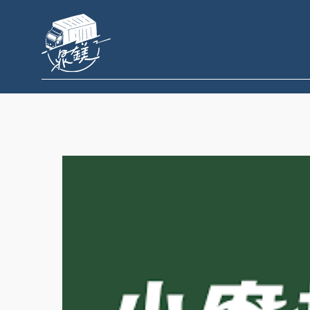
跳
至
主
要
內
容