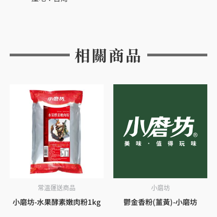
相關商品
常溫運送商品
小磨坊
小磨坊-水果酵素嫩肉粉1kg
鬱金香粉(薑黃)-小磨坊