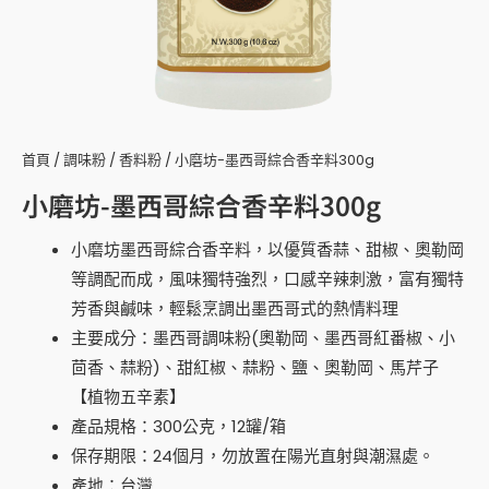
首頁
/
調味粉
/
香料粉
/ 小磨坊-墨西哥綜合香辛料300g
小磨坊-墨西哥綜合香辛料300g
小磨坊墨西哥綜合香辛料，以優質香蒜、甜椒、奧勒岡
等調配而成，風味獨特強烈，口感辛辣刺激，富有獨特
芳香與鹹味，輕鬆烹調出墨西哥式的熱情料理
主要成分：墨西哥調味粉(奧勒岡、墨西哥紅番椒、小
茴香、蒜粉)、甜紅椒、蒜粉、鹽、奧勒岡、馬芹子
【植物五辛素】
產品規格：300公克，12罐/箱
保存期限：24個月，勿放置在陽光直射與潮濕處。
產地：台灣