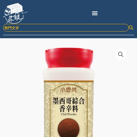
跳
至
主
要
內
容