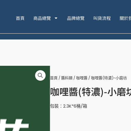
首頁
商品總覽
品牌總覽
叫貨流程
關於
首頁
/
醬料類
/
咖哩醬
/ 咖哩醬(特濃)-小磨坊
咖哩醬(特濃)-小磨
包裝：2.3K*6桶/箱