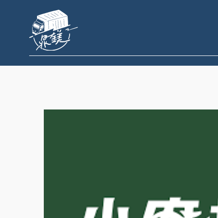
跳
至
主
要
內
容