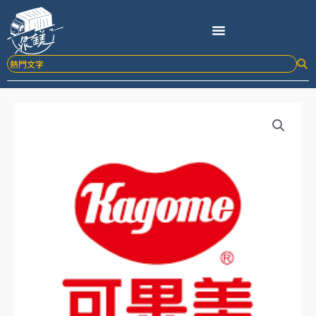
跳
至
主
要
內
容