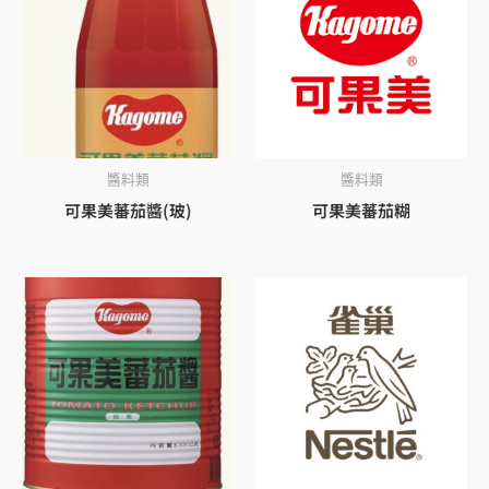
醬料類
醬料類
可果美蕃茄醬(玻)
可果美蕃茄糊