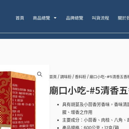
首頁
商品總覽
品牌總覽
叫貨流程
關於
首頁
/
調味粉
/
香料粉
/ 廟口小吃-#5清香五香粉
廟口小吃-#5清香五
具有胡荽及小茴香芳香味，香味清
腥、增香之作用
主要成分：小茴香、肉桂、八角、
產品規格：600公克，12盒/箱