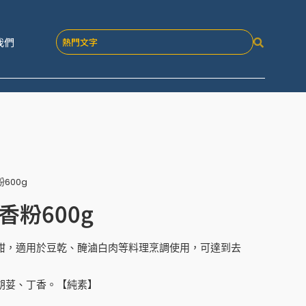
我們
600g
香粉600g
甜，適用於豆乾、醃滷白肉等料理烹調使用，可達到去
胡荽、丁香。【純素】