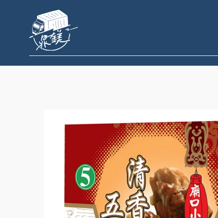
跳
至
主
要
內
容