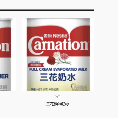
煉乳
三花動物奶水