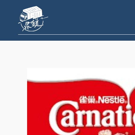
跳
至
主
要
內
容