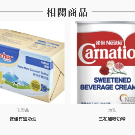
相關商品
乳製品
煉乳
安佳有鹽奶油
三花加糖奶精