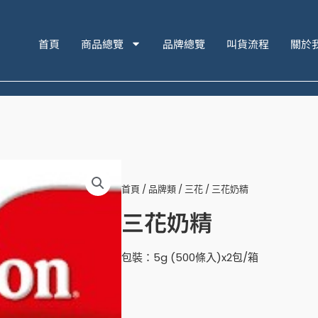
首頁
商品總覽
品牌總覽
叫貨流程
關於
首頁
/
品牌類
/
三花
/ 三花奶精
三花奶精
包裝：5g (500條入)x2包/箱