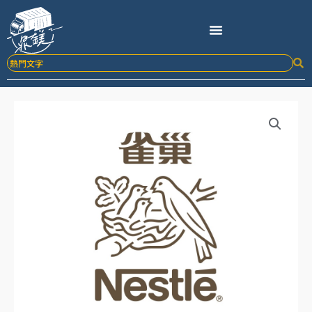
跳
至
主
要
內
容